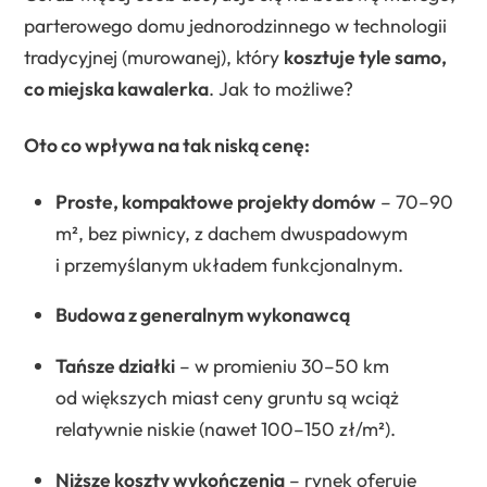
parterowego domu jednorodzinnego w technologii
tradycyjnej (murowanej), który
kosztuje tyle samo,
co miejska kawalerka
. Jak to możliwe?
Oto co wpływa na tak niską cenę:
Proste, kompaktowe projekty domów
– 70–90
m², bez piwnicy, z dachem dwuspadowym
i przemyślanym układem funkcjonalnym.
Budowa z generalnym wykonawcą
Tańsze działki
– w promieniu 30–50 km
od większych miast ceny gruntu są wciąż
relatywnie niskie (nawet 100–150 zł/m²).
Niższe koszty wykończenia
– rynek oferuje