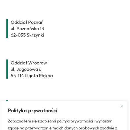
Oddział Poznań
ul. Poznańska 13
62-035 Skrzynki
Oddział Wrocław
ul. Jagodowa 6
55-114 Ligota Piękna
Oddział Bydgoszcz
ul. Strażacka 49
Polityka prywatności
89-203 Rynarzewo
Zapoznałem się z zapisami polityki prywatności i wyrażam
zgodę na przetwarzanie moich danych osobowych zgodnie z