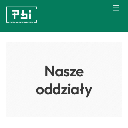
Skip
Men
to
content
Nasze
oddziały